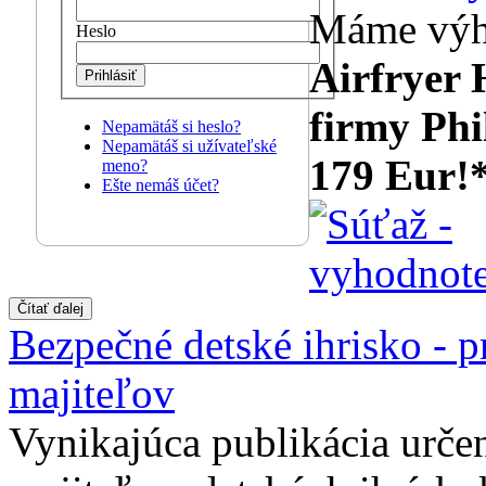
Máme výhe
Heslo
Airfryer
Prihlásiť
firmy Phi
Nepamätáš si heslo?
Nepamätáš si užívateľské
179 Eur!
meno?
Ešte nemáš účet?
Bezpečné detské ihrisko - p
majiteľov
Vynikajúca publikácia urč