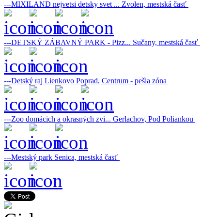
---MIXILAND nejvetsi detsky svet ...
Zvolen, mestská časť
---DETSKÝ ZÁBAVNÝ PARK - Pizz...
Sučany, mestská časť
---Detský raj Lienkovo
Poprad, Centrum - pešia zóna
---Zoo domácich a okrasných zvi...
Gerlachov, Pod Poliankou
---Mestský park
Senica, mestská časť