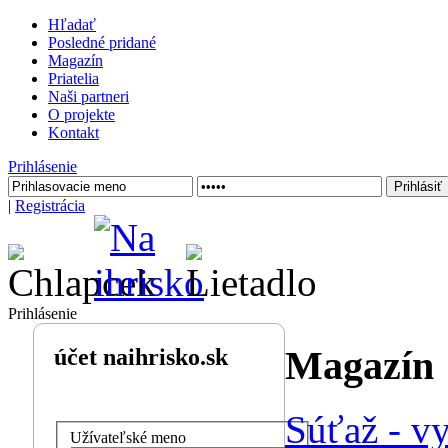
Hľadať
Posledné pridané
Magazín
Priatelia
Naši partneri
O projekte
Kontakt
Prihlásenie
|
Registrácia
Prihlásenie
Magazín
účet naihrisko.sk
Súťaž - v
Užívateľské meno