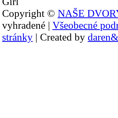
Copyright ©
NAŠE DVORY 
vyhradené
|
Všeobecné pod
stránky
|
Created by
daren&