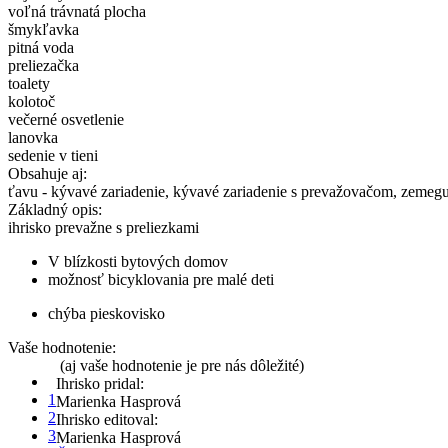
voľná trávnatá plocha
šmykľavka
pitná voda
preliezačka
toalety
kolotoč
večerné osvetlenie
lanovka
sedenie v tieni
Obsahuje aj:
ťavu - kývavé zariadenie, kývavé zariadenie s prevažovačom, zemegu
Základný opis:
ihrisko prevažne s preliezkami
V blízkosti bytových domov
možnosť bicyklovania pre malé deti
chýba pieskovisko
Vaše hodnotenie:
(aj vaše hodnotenie je pre nás dôležité)
Ihrisko pridal:
1
Marienka Hasprová
2
Ihrisko editoval:
3
Marienka Hasprová