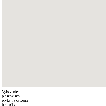
Vybavenie:
pieskovisko
prvky na cvičenie
hojdačky