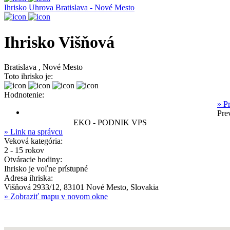
Ihrisko Uhrova
Bratislava - Nové Mesto
Ihrisko Višňová
Bratislava , Nové Mesto
Toto ihrisko je:
Hodnotenie:
» Pr
Pre
EKO - PODNIK VPS
» Link na správcu
Veková kategória:
2 - 15 rokov
Otváracie hodiny:
Ihrisko je voľne prístupné
Adresa ihriska:
Višňová 2933/12, 83101 Nové Mesto, Slovakia
» Zobraziť mapu v novom okne