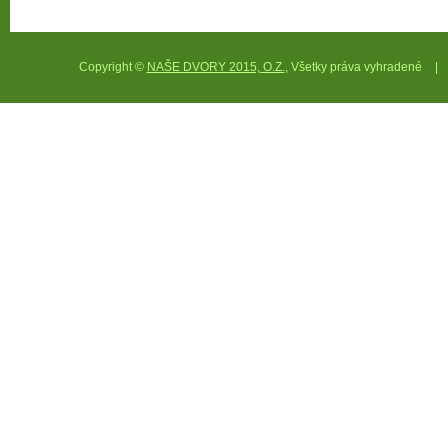
Copyright ©
NAŠE DVORY 2015, O.Z.
, Všetky práva vyhradené
|