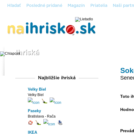
Hľadať
Posledné pridané
Magazín
Priatelia
Naši partn
Ihriská
Sok
Sene
Najbližšie ihriská
Velky Biel
Velky Biel
Toto ih
Hodno
Paseky
Bratislava - Rača
Prevád
IKEA